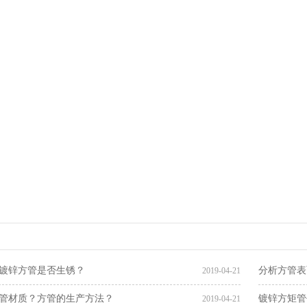
镀锌方管是否生锈？
分析方管表
2019-04-21
管材质？方管的生产方法？
镀锌方矩管
2019-04-21