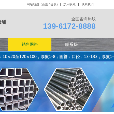
网站地图
（
百度
/
谷歌
）
加入收藏
联系我们
全国咨询热线
检测
139-6172-8888
销售网络
联系我们