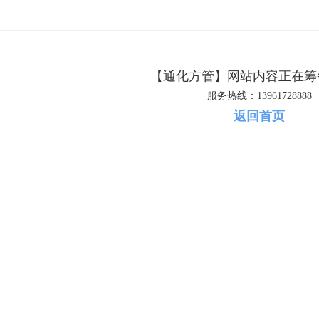
【通化方管】网站内容正在筹
服务热线：13961728888
返回首页