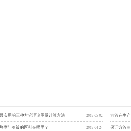
最实用的三种方管理论重量计算方法
方管在生产
2019-05-02
热度与冷镀的区别在哪里？
保证方管曲
2019-04-24