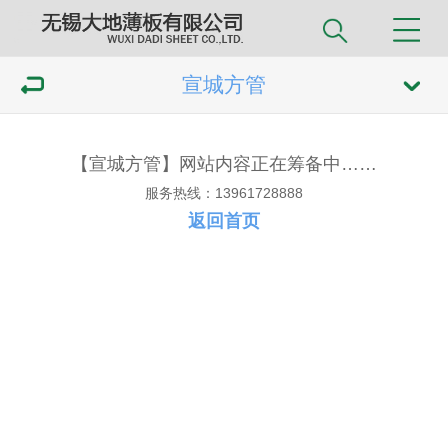
宣城方管
【宣城方管】网站内容正在筹备中……
服务热线：13961728888
返回首页