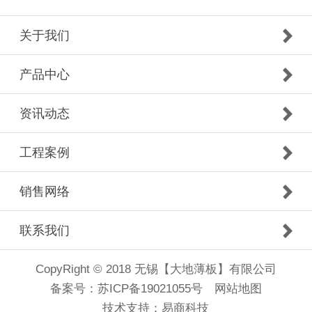
关于我们
产品中心
资讯动态
工程案例
销售网络
联系我们
CopyRight © 2018 无锡【大地薄板】有限公司
备案号：
苏ICP备19021055号
网站地图
技术支持：
易商科技