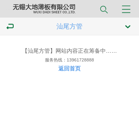
汕尾方管
【汕尾方管】网站内容正在筹备中……
服务热线：13961728888
返回首页